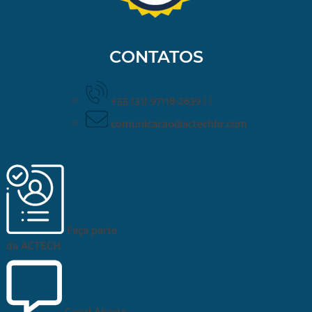
CONTATOS
+55 (31) 97118-2639
|
|
comunicacao@actechbr.com
Faça parte
da
ACTECH