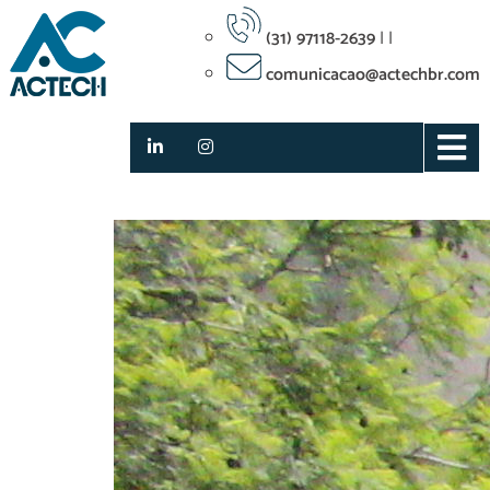
(31) 97118-2639
|
|
comunicacao@actechbr.com
Notícias